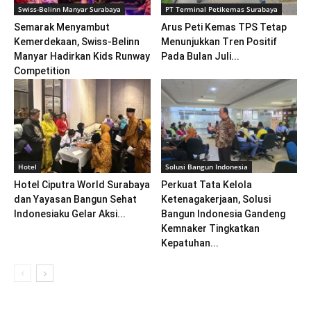
Swiss-Belinn Manyar Surabaya
PT Terminal Petikemas Surabaya
Semarak Menyambut
Arus Peti Kemas TPS Tetap
Kemerdekaan, Swiss-Belinn
Menunjukkan Tren Positif
Manyar Hadirkan Kids Runway
Pada Bulan Juli...
Competition
Hotel
Solusi Bangun Indonesia
Hotel Ciputra World Surabaya
Perkuat Tata Kelola
dan Yayasan Bangun Sehat
Ketenagakerjaan, Solusi
Indonesiaku Gelar Aksi...
Bangun Indonesia Gandeng
Kemnaker Tingkatkan
Kepatuhan...