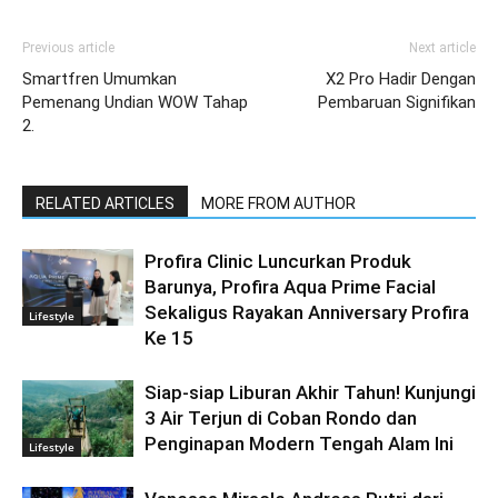
Previous article
Next article
Smartfren Umumkan
X2 Pro Hadir Dengan
Pemenang Undian WOW Tahap
Pembaruan Signifikan
2.
RELATED ARTICLES
MORE FROM AUTHOR
Profira Clinic Luncurkan Produk
Barunya, Profira Aqua Prime Facial
Sekaligus Rayakan Anniversary Profira
Lifestyle
Ke 15
Siap-siap Liburan Akhir Tahun! Kunjungi
3 Air Terjun di Coban Rondo dan
Penginapan Modern Tengah Alam Ini
Lifestyle