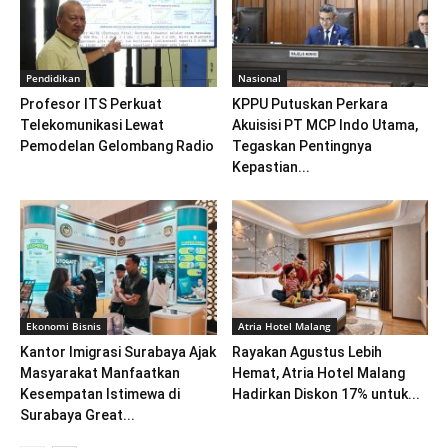
Pendidikan
Nasional
Profesor ITS Perkuat
KPPU Putuskan Perkara
Telekomunikasi Lewat
Akuisisi PT MCP Indo Utama,
Pemodelan Gelombang Radio
Tegaskan Pentingnya
Kepastian...
Ekonomi Bisnis
Atria Hotel Malang
Kantor Imigrasi Surabaya Ajak
Rayakan Agustus Lebih
Masyarakat Manfaatkan
Hemat, Atria Hotel Malang
Kesempatan Istimewa di
Hadirkan Diskon 17% untuk...
Surabaya Great...