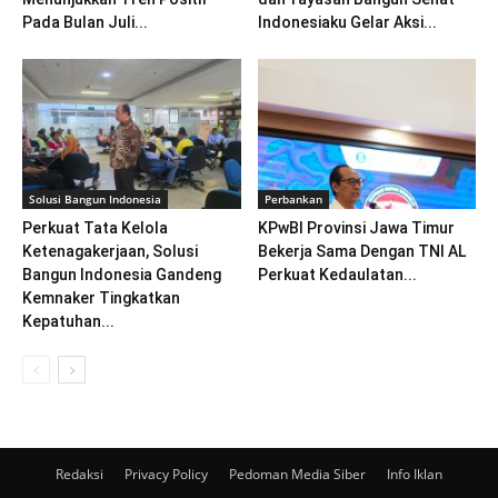
Pada Bulan Juli...
Indonesiaku Gelar Aksi...
Solusi Bangun Indonesia
Perbankan
Perkuat Tata Kelola
KPwBI Provinsi Jawa Timur
Ketenagakerjaan, Solusi
Bekerja Sama Dengan TNI AL
Bangun Indonesia Gandeng
Perkuat Kedaulatan...
Kemnaker Tingkatkan
Kepatuhan...
Redaksi
Privacy Policy
Pedoman Media Siber
Info Iklan