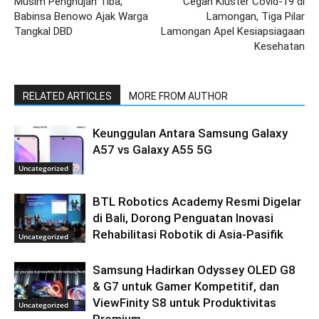
Musim Penghujan Tiba,
Cegah Kluster Covid-19 di
Babinsa Benowo Ajak Warga
Lamongan, Tiga Pilar
Tangkal DBD
Lamongan Apel Kesiapsiagaan
Kesehatan
RELATED ARTICLES
MORE FROM AUTHOR
Keunggulan Antara Samsung Galaxy
A57 vs Galaxy A55 5G
Uncategorized
BTL Robotics Academy Resmi Digelar
di Bali, Dorong Penguatan Inovasi
Rehabilitasi Robotik di Asia-Pasifik
Uncategorized
Samsung Hadirkan Odyssey OLED G8
& G7 untuk Gamer Kompetitif, dan
ViewFinity S8 untuk Produktivitas
Uncategorized