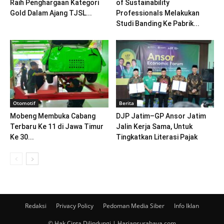
Raih Penghargaan Kategori
of Sustainability
Gold Dalam Ajang TJSL...
Professionals Melakukan
Studi Banding Ke Pabrik...
Otomotif
Berita
Mobeng Membuka Cabang
DJP Jatim–GP Ansor Jatim
Terbaru Ke 11 di Jawa Timur
Jalin Kerja Sama, Untuk
Ke 30...
Tingkatkan Literasi Pajak
Redaksi
Privacy Policy
Pedoman Media Siber
Info Iklan
© Hak Cipta Dilindungi | Hariansurabaya.com