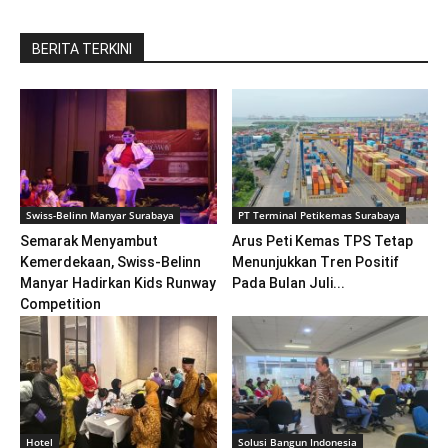
BERITA TERKINI
Swiss-Belinn Manyar Surabaya
PT Terminal Petikemas Surabaya
Semarak Menyambut
Arus Peti Kemas TPS Tetap
Kemerdekaan, Swiss-Belinn
Menunjukkan Tren Positif
Manyar Hadirkan Kids Runway
Pada Bulan Juli...
Competition
Hotel
Solusi Bangun Indonesia