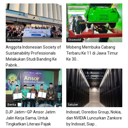
Nasional
Otomotif
Anggota Indonesian Society of
Mobeng Membuka Cabang
Sustainability Professionals
Terbaru Ke 11 di Jawa Timur
Melakukan Studi Banding Ke
Ke 30...
Pabrik...
Berita
Seluler
DJP Jatim–GP Ansor Jatim
Indosat, Ooredoo Group, Nokia,
Jalin Kerja Sama, Untuk
dan NVIDIA Luncurkan Zankore
Tingkatkan Literasi Pajak
by Indosat, Siap...