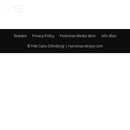
Redaksi
Privacy Policy
Pedoman Media Siber
Info Iklan
© Hak Cipta Dilindungi | Hariansurabaya.com