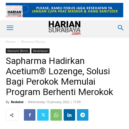
Home
Ekonomi Bisnis
Ekonomi Bisnis
Kesehatan
Sapharma Hadirkan
Acetium®️ Lozenge, Solusi
Bagi Perokok Memulai
Program Berhenti Merokok
By
Redaksi
-
Wednesday 19 January 2022 | 17:09