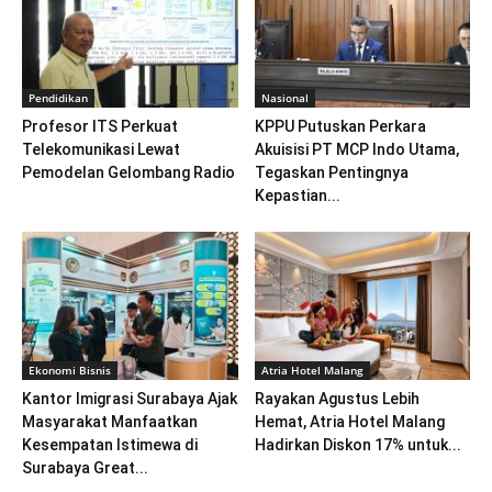
Pendidikan
Nasional
Profesor ITS Perkuat
KPPU Putuskan Perkara
Telekomunikasi Lewat
Akuisisi PT MCP Indo Utama,
Pemodelan Gelombang Radio
Tegaskan Pentingnya
Kepastian...
Ekonomi Bisnis
Atria Hotel Malang
Kantor Imigrasi Surabaya Ajak
Rayakan Agustus Lebih
Masyarakat Manfaatkan
Hemat, Atria Hotel Malang
Kesempatan Istimewa di
Hadirkan Diskon 17% untuk...
Surabaya Great...