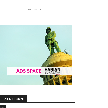
Load more
BERITA TERKINI
otel