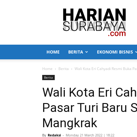
Harian
Surabaya
HOME
BERITA
EKONOMI BISNIS
Home
Berita
Wali Kota Eri Cahyadi Resmi Buka Pas
Berita
Wali Kota Eri Ca
Pasar Turi Baru 
Mangkrak
By
Redaksi
-
Monday 21 March 2022 | 18:22