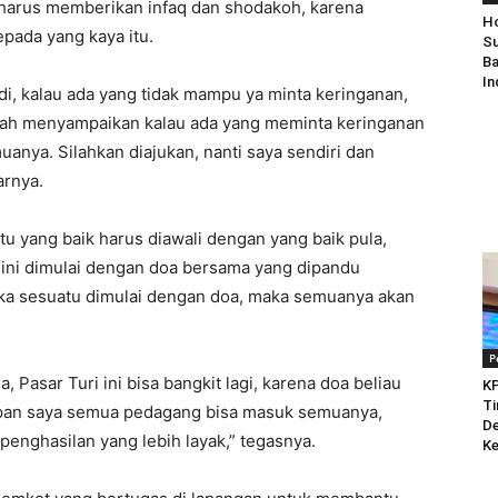
, harus memberikan infaq dan shodakoh, karena
Ho
epada yang kaya itu.
Su
Ba
In
di, kalau ada yang tidak mampu ya minta keringanan,
udah menyampaikan kalau ada yang meminta keringanan
anya. Silahkan diajukan, nanti saya sendiri dan
arnya.
tu yang baik harus diawali dengan yang baik pula,
ini dimulai dengan doa bersama yang dipandu
tika sesuatu dimulai dengan doa, maka semuanya akan
P
, Pasar Turi ini bisa bangkit lagi, karena doa beliau
KP
Ti
rapan saya semua pedagang bisa masuk semuanya,
De
penghasilan yang lebih layak,” tegasnya.
Ke