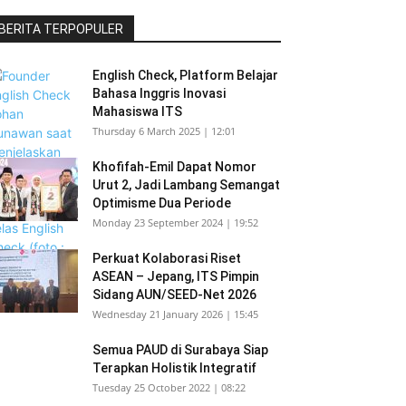
BERITA TERPOPULER
English Check, Platform Belajar
Bahasa Inggris Inovasi
Mahasiswa ITS
Thursday 6 March 2025 | 12:01
Khofifah-Emil Dapat Nomor
Urut 2, Jadi Lambang Semangat
Optimisme Dua Periode
Monday 23 September 2024 | 19:52
Perkuat Kolaborasi Riset
ASEAN – Jepang, ITS Pimpin
Sidang AUN/SEED-Net 2026
Wednesday 21 January 2026 | 15:45
Semua PAUD di Surabaya Siap
Terapkan Holistik Integratif
Tuesday 25 October 2022 | 08:22