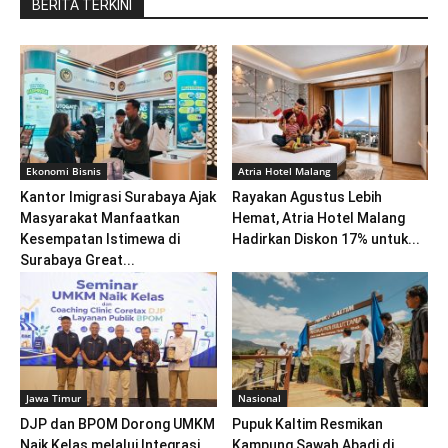
BERITA TERKINI
Ekonomi Bisnis
Atria Hotel Malang
Kantor Imigrasi Surabaya Ajak
Rayakan Agustus Lebih
Masyarakat Manfaatkan
Hemat, Atria Hotel Malang
Kesempatan Istimewa di
Hadirkan Diskon 17% untuk...
Surabaya Great...
Jawa Timur
Nasional
DJP dan BPOM Dorong UMKM
Pupuk Kaltim Resmikan
Naik Kelas melalui Integrasi
Kampung Sawah Abadi di