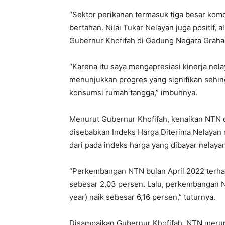
“Sektor perikanan termasuk tiga besar komo
bertahan. Nilai Tukar Nelayan juga positif, a
Gubernur Khofifah di Gedung Negara Grahad
“Karena itu saya mengapresiasi kinerja nel
menunjukkan progres yang signifikan seh
konsumsi rumah tangga,” imbuhnya.
Menurut Gubernur Khofifah, kenaikan NTN d
disebabkan Indeks Harga Diterima Nelayan na
dari pada indeks harga yang dibayar nelay
“Perkembangan NTN bulan April 2022 terha
sebesar 2,03 persen. Lalu, perkembangan N
year) naik sebesar 6,16 persen,” tuturnya.
Disampaikan Gubernur Khofifah, NTN merupak