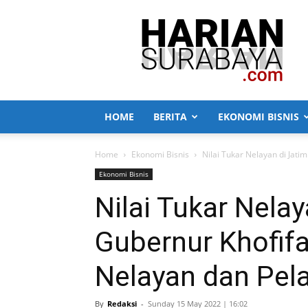
Harian
Surabaya
HOME
BERITA
EKONOMI BISNIS
Home
Ekonomi Bisnis
Nilai Tukar Nelayan di Jati
Ekonomi Bisnis
Nilai Tukar Nelay
Gubernur Khofifa
Nelayan dan Pel
By
Redaksi
-
Sunday 15 May 2022 | 16:02