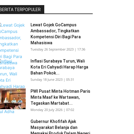
BERITA TERPOPULER
Lewat Gojek GoCampus
Ambassador, Tingkatkan
Kompetensi Diri Bagi Para
Mahasiswa
Tuesday 26 September 2023 | 17:36
Inflasi Surabaya Turun, Wali
Kota Eri Cahyadi Harap Harga
Bahan Pokok...
Sunday 18 June 2023 | 05:31
PWI Pusat Minta Hotman Paris
Minta Maaf ke Wartawan,
Tegaskan Martabat...
Monday 20 July 2026 | 07:02
Gubernur Khofifah Ajak
Masyarakat Belanja dan
Memakai Produk Dalam Negeri,