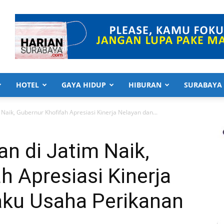
HOTEL
GAYA HIDUP
HIBURAN
SURABAYA
m Naik, Gubernur Khofifah Apresiasi Kinerja Nelayan dan...
an di Jatim Naik,
h Apresiasi Kinerja
aku Usaha Perikanan