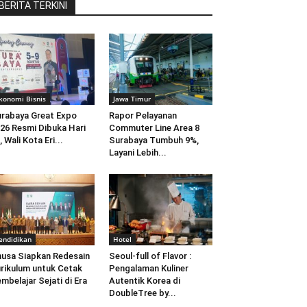
BERITA TERKINI
konomi Bisnis
Jawa Timur
rabaya Great Expo
Rapor Pelayanan
26 Resmi Dibuka Hari
Commuter Line Area 8
i, Wali Kota Eri...
Surabaya Tumbuh 9%,
Layani Lebih...
endidikan
Hotel
usa Siapkan Redesain
Seoul-full of Flavor :
rikulum untuk Cetak
Pengalaman Kuliner
mbelajar Sejati di Era
Autentik Korea di
DoubleTree by...