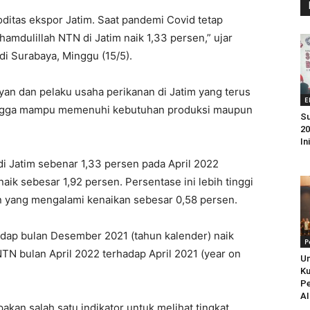
ditas ekspor Jatim. Saat pandemi Covid tetap
lhamdulillah NTN di Jatim naik 1,33 persen,” ujar
i Surabaya, Minggu (15/5).
ayan dan pelaku usaha perikanan di Jatim yang terus
E
ingga mampu memenuhi kebutuhan produksi maupun
Su
20
In
i Jatim sebenar 1,33 persen pada April 2022
ik sebesar 1,92 persen. Persentase ini lebih tinggi
an yang mengalami kenaikan sebesar 0,58 persen.
dap bulan Desember 2021 (tahun kalender) naik
P
TN bulan April 2022 terhadap April 2021 (year on
Un
Ku
Pe
AI
an salah satu indikator untuk melihat tingkat