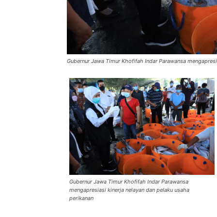
Gubernur Jawa Timur Khofifah Indar Parawansa mengapresia
Gubernur Jawa Timur Khofifah Indar Parawansa
mengapresiasi kinerja nelayan dan pelaku usaha
perikanan