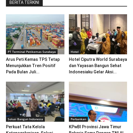
BERITA TERKINI
PT Terminal Petikemas Surabaya
Hotel
Arus Peti Kemas TPS Tetap
Hotel Ciputra World Surabaya
Menunjukkan Tren Positif
dan Yayasan Bangun Sehat
Pada Bulan Juli...
Indonesiaku Gelar Aksi...
Solusi Bangun Indonesia
Perbankan
Perkuat Tata Kelola
KPwBI Provinsi Jawa Timur