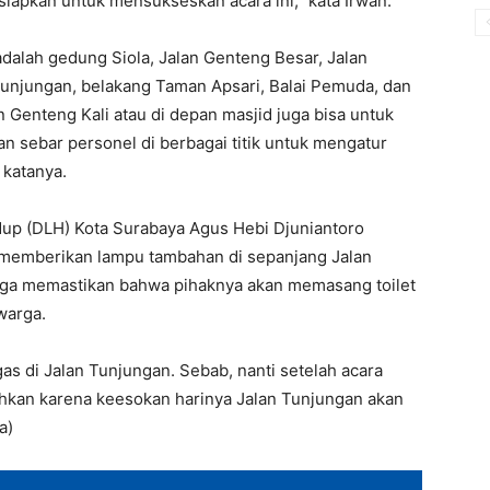
 siapkan untuk mensukseskan acara ini,” kata Irwan.
adalah gedung Siola, Jalan Genteng Besar, Jalan
unjungan, belakang Taman Apsari, Balai Pemuda, dan
an Genteng Kali atau di depan masjid juga bisa untuk
akan sebar personel di berbagai titik untuk mengatur
 katanya.
dup (DLH) Kota Surabaya Agus Hebi Djuniantoro
memberikan lampu tambahan di sepanjang Jalan
juga memastikan bahwa pihaknya akan memasang toilet
warga.
as di Jalan Tunjungan. Sebab, nanti setelah acara
ihkan karena keesokan harinya Jalan Tunjungan akan
a)