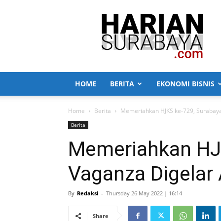
Harian
Surabaya
HOME
BERITA
EKONOMI BISNIS
Home
Berita
Memeriahkan HJKS ke-729, Surabaya 
Berita
Memeriahkan HJ
Vaganza Digelar 
By
Redaksi
-
Thursday 26 May 2022 | 16:14
Share