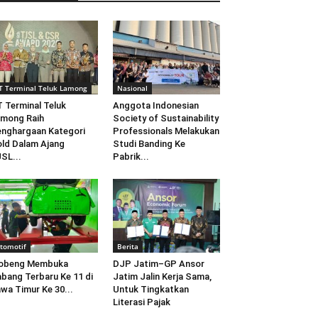
T Terminal Teluk Lamong
Nasional
 Terminal Teluk
Anggota Indonesian
mong Raih
Society of Sustainability
nghargaan Kategori
Professionals Melakukan
ld Dalam Ajang
Studi Banding Ke
SL...
Pabrik...
tomotif
Berita
obeng Membuka
DJP Jatim–GP Ansor
bang Terbaru Ke 11 di
Jatim Jalin Kerja Sama,
wa Timur Ke 30...
Untuk Tingkatkan
Literasi Pajak