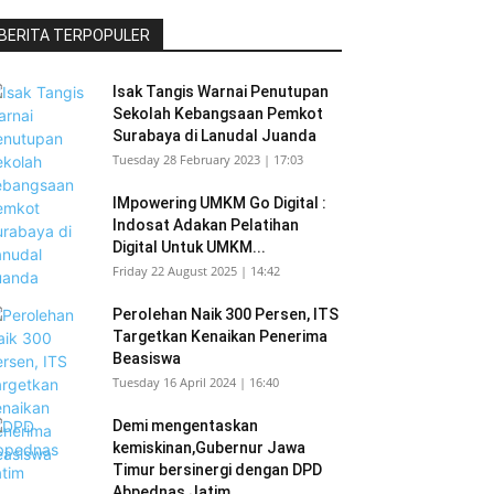
BERITA TERPOPULER
Isak Tangis Warnai Penutupan
Sekolah Kebangsaan Pemkot
Surabaya di Lanudal Juanda
Tuesday 28 February 2023 | 17:03
IMpowering UMKM Go Digital :
Indosat Adakan Pelatihan
Digital Untuk UMKM...
Friday 22 August 2025 | 14:42
Perolehan Naik 300 Persen, ITS
Targetkan Kenaikan Penerima
Beasiswa
Tuesday 16 April 2024 | 16:40
Demi mengentaskan
kemiskinan,Gubernur Jawa
Timur bersinergi dengan DPD
Abpednas Jatim