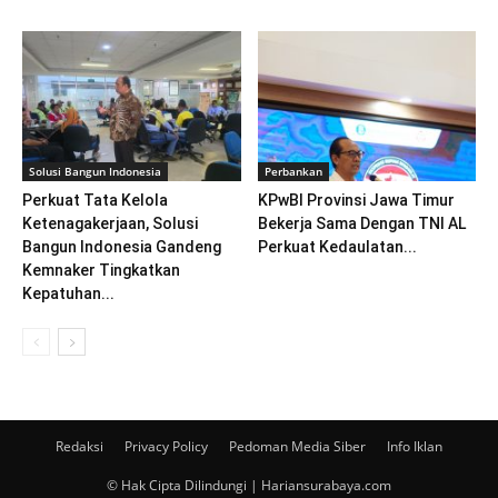
Solusi Bangun Indonesia
Perbankan
Perkuat Tata Kelola
KPwBI Provinsi Jawa Timur
Ketenagakerjaan, Solusi
Bekerja Sama Dengan TNI AL
Bangun Indonesia Gandeng
Perkuat Kedaulatan...
Kemnaker Tingkatkan
Kepatuhan...
Redaksi
Privacy Policy
Pedoman Media Siber
Info Iklan
© Hak Cipta Dilindungi | Hariansurabaya.com