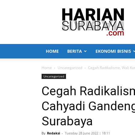
Harian
Surabaya
HOME
BERITA
EKONOMI BISNIS
Home
Uncategorized
Cegah Radikalisme, Wali Ko
Uncategorized
Cegah Radikalism
Cahyadi Gandeng
Surabaya
By
Redaksi
-
Tuesday 28 June 2022 | 18:11