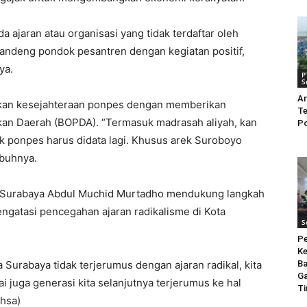
da ajaran atau organisasi yang tidak terdaftar oleh
 gandeng pondok pesantren dengan kegiatan positif,
ya.
P
S
Ar
atkan kesejahteraan ponpes dengan memberikan
Te
kan Daerah (BOPDA). “Termasuk madrasah aliyah, kan
Po
uk ponpes harus didata lagi. Khusus arek Suroboyo
mbuhnya.
I Surabaya Abdul Muchid Murtadho mendukung langkah
gatasi pencegahan ajaran radikalisme di Kota
S
Pe
Ke
Surabaya tidak terjerumus dengan ajaran radikal, kita
Ba
G
 juga generasi kita selanjutnya terjerumus ke hal
Ti
(hsa)