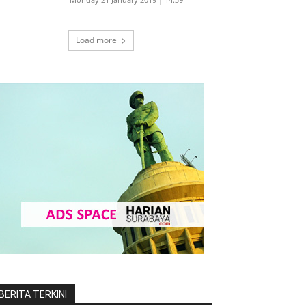
Load more
BERITA TERKINI