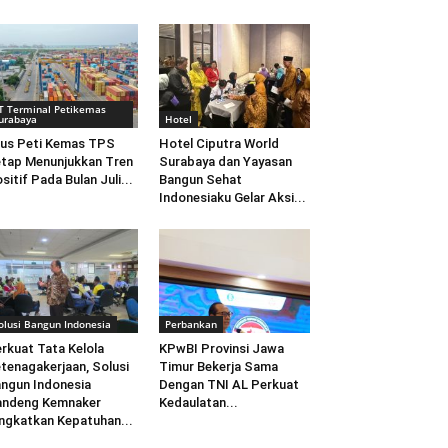
T Terminal Petikemas
urabaya
Hotel
us Peti Kemas TPS
Hotel Ciputra World
tap Menunjukkan Tren
Surabaya dan Yayasan
sitif Pada Bulan Juli...
Bangun Sehat
Indonesiaku Gelar Aksi...
olusi Bangun Indonesia
Perbankan
rkuat Tata Kelola
KPwBI Provinsi Jawa
tenagakerjaan, Solusi
Timur Bekerja Sama
ngun Indonesia
Dengan TNI AL Perkuat
andeng Kemnaker
Kedaulatan...
ngkatkan Kepatuhan...