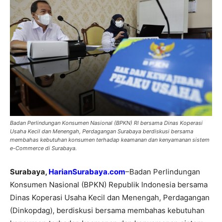
Badan Perlindungan Konsumen Nasional (BPKN) RI bersama Dinas Koperasi
Usaha Kecil dan Menengah, Perdagangan Surabaya berdiskusi bersama
membahas kebutuhan konsumen terhadap keamanan dan kenyamanan sistem
e-Commerce di Surabaya.
Surabaya,
HarianSurabaya.com
–Badan Perlindungan
Konsumen Nasional (BPKN) Republik Indonesia bersama
Dinas Koperasi Usaha Kecil dan Menengah, Perdagangan
(Dinkopdag), berdiskusi bersama membahas kebutuhan