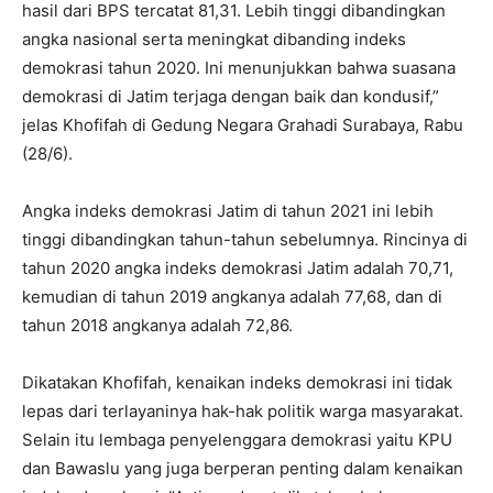
hasil dari BPS tercatat 81,31. Lebih tinggi dibandingkan
angka nasional serta meningkat dibanding indeks
demokrasi tahun 2020. Ini menunjukkan bahwa suasana
demokrasi di Jatim terjaga dengan baik dan kondusif,”
jelas Khofifah di Gedung Negara Grahadi Surabaya, Rabu
(28/6).
Angka indeks demokrasi Jatim di tahun 2021 ini lebih
tinggi dibandingkan tahun-tahun sebelumnya. Rincinya di
tahun 2020 angka indeks demokrasi Jatim adalah 70,71,
kemudian di tahun 2019 angkanya adalah 77,68, dan di
tahun 2018 angkanya adalah 72,86.
Dikatakan Khofifah, kenaikan indeks demokrasi ini tidak
lepas dari terlayaninya hak-hak politik warga masyarakat.
Selain itu lembaga penyelenggara demokrasi yaitu KPU
dan Bawaslu yang juga berperan penting dalam kenaikan