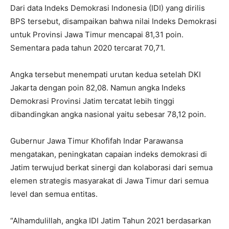
Dari data Indeks Demokrasi Indonesia (IDI) yang dirilis
BPS tersebut, disampaikan bahwa nilai Indeks Demokrasi
untuk Provinsi Jawa Timur mencapai 81,31 poin.
Sementara pada tahun 2020 tercarat 70,71.
Angka tersebut menempati urutan kedua setelah DKI
Jakarta dengan poin 82,08. Namun angka Indeks
Demokrasi Provinsi Jatim tercatat lebih tinggi
dibandingkan angka nasional yaitu sebesar 78,12 poin.
Gubernur Jawa Timur Khofifah Indar Parawansa
mengatakan, peningkatan capaian indeks demokrasi di
Jatim terwujud berkat sinergi dan kolaborasi dari semua
elemen strategis masyarakat di Jawa Timur dari semua
level dan semua entitas.
“Alhamdulillah, angka IDI Jatim Tahun 2021 berdasarkan