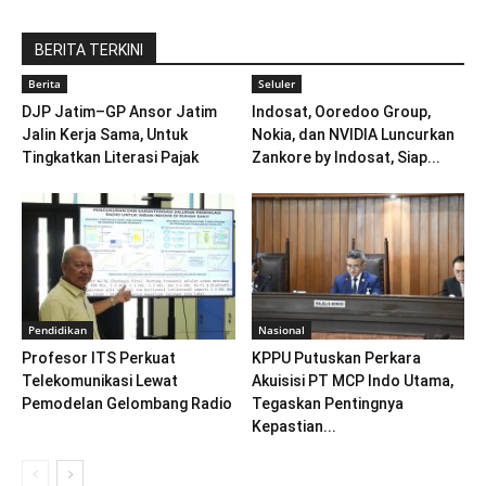
BERITA TERKINI
Berita
Seluler
DJP Jatim–GP Ansor Jatim
Indosat, Ooredoo Group,
Jalin Kerja Sama, Untuk
Nokia, dan NVIDIA Luncurkan
Tingkatkan Literasi Pajak
Zankore by Indosat, Siap...
Pendidikan
Nasional
Profesor ITS Perkuat
KPPU Putuskan Perkara
Telekomunikasi Lewat
Akuisisi PT MCP Indo Utama,
Pemodelan Gelombang Radio
Tegaskan Pentingnya
Kepastian...