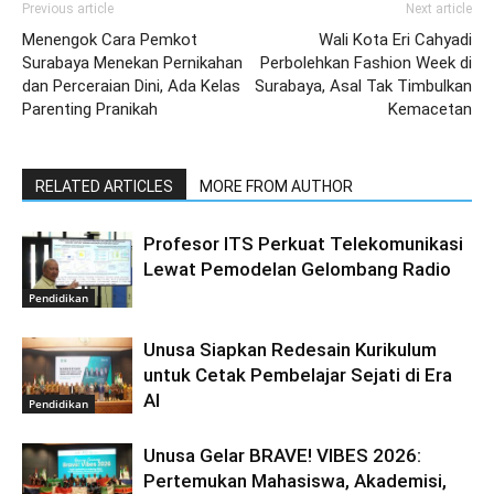
Previous article
Next article
Menengok Cara Pemkot
Wali Kota Eri Cahyadi
Surabaya Menekan Pernikahan
Perbolehkan Fashion Week di
dan Perceraian Dini, Ada Kelas
Surabaya, Asal Tak Timbulkan
Parenting Pranikah
Kemacetan
RELATED ARTICLES
MORE FROM AUTHOR
Profesor ITS Perkuat Telekomunikasi
Lewat Pemodelan Gelombang Radio
Pendidikan
Unusa Siapkan Redesain Kurikulum
untuk Cetak Pembelajar Sejati di Era
AI
Pendidikan
Unusa Gelar BRAVE! VIBES 2026:
Pertemukan Mahasiswa, Akademisi,