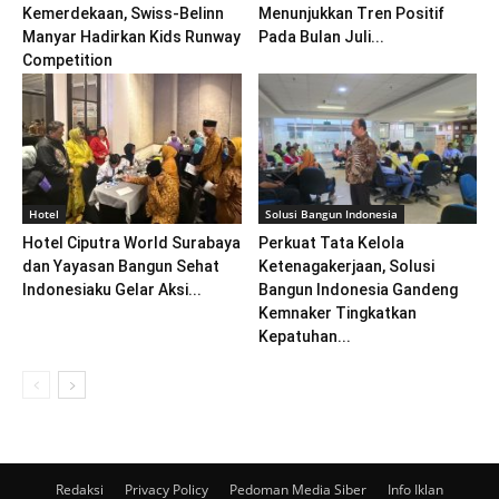
Kemerdekaan, Swiss-Belinn
Menunjukkan Tren Positif
Manyar Hadirkan Kids Runway
Pada Bulan Juli...
Competition
Hotel
Solusi Bangun Indonesia
Hotel Ciputra World Surabaya
Perkuat Tata Kelola
dan Yayasan Bangun Sehat
Ketenagakerjaan, Solusi
Indonesiaku Gelar Aksi...
Bangun Indonesia Gandeng
Kemnaker Tingkatkan
Kepatuhan...
Redaksi
Privacy Policy
Pedoman Media Siber
Info Iklan