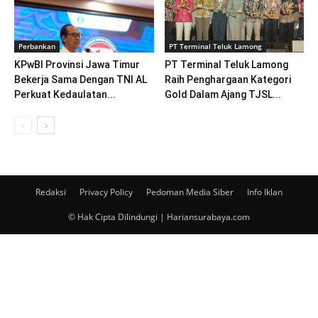
Perbankan
PT Terminal Teluk Lamong
KPwBI Provinsi Jawa Timur
PT Terminal Teluk Lamong
Bekerja Sama Dengan TNI AL
Raih Penghargaan Kategori
Perkuat Kedaulatan...
Gold Dalam Ajang TJSL...
Redaksi
Privacy Policy
Pedoman Media Siber
Info Iklan
© Hak Cipta Dilindungi | Hariansurabaya.com