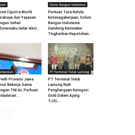
otel
Solusi Bangun Indonesia
tel Ciputra World
Perkuat Tata Kelola
rabaya dan Yayasan
Ketenagakerjaan, Solusi
ngun Sehat
Bangun Indonesia
donesiaku Gelar Aksi...
Gandeng Kemnaker
Tingkatkan Kepatuhan...
erbankan
PT Terminal Teluk Lamong
wBI Provinsi Jawa
PT Terminal Teluk
mur Bekerja Sama
Lamong Raih
ngan TNI AL Perkuat
Penghargaan Kategori
daulatan...
Gold Dalam Ajang
TJSL...