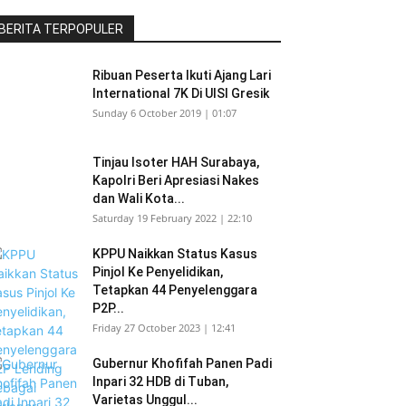
BERITA TERPOPULER
Ribuan Peserta Ikuti Ajang Lari
International 7K Di UISI Gresik
Sunday 6 October 2019 | 01:07
Tinjau Isoter HAH Surabaya,
Kapolri Beri Apresiasi Nakes
dan Wali Kota...
Saturday 19 February 2022 | 22:10
KPPU Naikkan Status Kasus
Pinjol Ke Penyelidikan,
Tetapkan 44 Penyelenggara
P2P...
Friday 27 October 2023 | 12:41
Gubernur Khofifah Panen Padi
Inpari 32 HDB di Tuban,
Varietas Unggul...