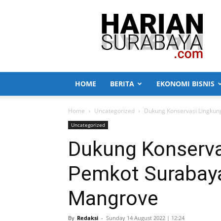
Harian
Surabaya
HOME
BERITA
EKONOMI BISNIS
Home
Uncategorized
Dukung Konservasi Lingkun
Uncategorized
Dukung Konserva
Pemkot Surabaya
Mangrove
By
Redaksi
-
Sunday 14 August 2022 | 12:24