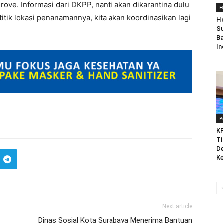
rove. Informasi dari DKPP, nanti akan dikarantina dulu
H
ik lokasi penanamannya, kita akan koordinasikan lagi
Ho
Su
Ba
In
P
KP
Ti
De
Ke
Next article
Dinas Sosial Kota Surabaya Menerima Bantuan