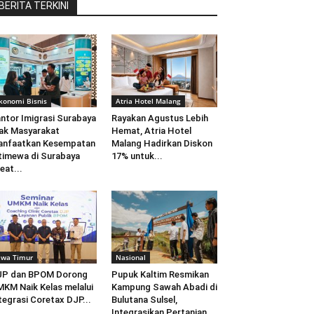
BERITA TERKINI
konomi Bisnis
Atria Hotel Malang
ntor Imigrasi Surabaya
Rayakan Agustus Lebih
ak Masyarakat
Hemat, Atria Hotel
anfaatkan Kesempatan
Malang Hadirkan Diskon
timewa di Surabaya
17% untuk...
eat...
awa Timur
Nasional
JP dan BPOM Dorong
Pupuk Kaltim Resmikan
KM Naik Kelas melalui
Kampung Sawah Abadi di
tegrasi Coretax DJP...
Bulutana Sulsel,
Integrasikan Pertanian...