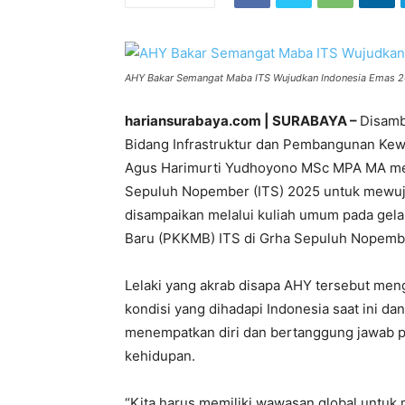
AHY Bakar Semangat Maba ITS Wujudkan Indonesia Emas 204
hariansurabaya.com | SURABAYA –
Disamb
Bidang Infrastruktur dan Pembangunan Kewi
Agus Harimurti Yudhoyono MSc MPA MA men
Sepuluh Nopember (ITS) 2025 untuk mewujud
disampaikan melalui kuliah umum pada ge
Baru (PKKMB) ITS di Grha Sepuluh Nopember
Lelaki yang akrab disapa AHY tersebut men
kondisi yang dihadapi Indonesia saat ini d
menempatkan diri dan bertanggung jawab p
kehidupan.
“Kita harus memiliki wawasan global untuk