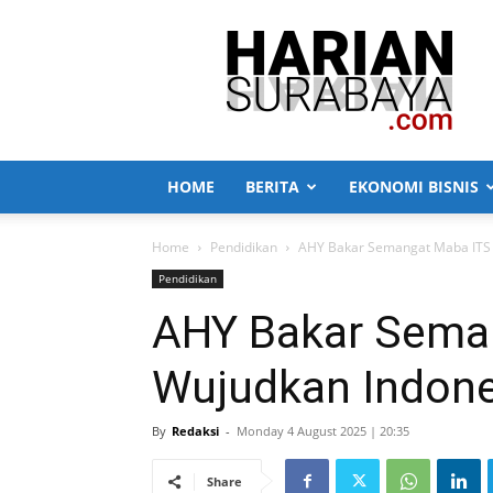
Harian
Surabaya
HOME
BERITA
EKONOMI BISNIS
Home
Pendidikan
AHY Bakar Semangat Maba ITS
Pendidikan
AHY Bakar Sema
Wujudkan Indon
By
Redaksi
-
Monday 4 August 2025 | 20:35
Share