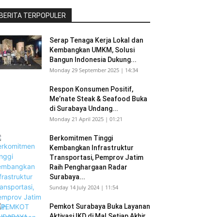
BERITA TERPOPULER
Serap Tenaga Kerja Lokal dan
Kembangkan UMKM, Solusi
Bangun Indonesia Dukung...
Monday 29 September 2025 | 14:34
Respon Konsumen Positif,
Me’nate Steak & Seafood Buka
di Surabaya Undang...
Monday 21 April 2025 | 01:21
Berkomitmen Tinggi
Kembangkan Infrastruktur
Transportasi, Pemprov Jatim
Raih Penghargaan Radar
Surabaya...
Sunday 14 July 2024 | 11:54
Pemkot Surabaya Buka Layanan
Aktivasi IKD di Mal Setiap Akhir