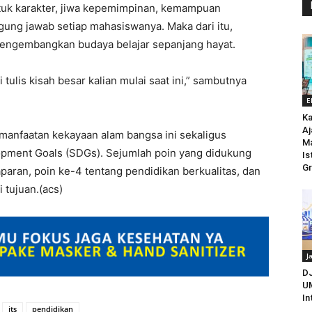
tuk karakter, jiwa kepemimpinan, kemampuan
gung jawab setiap mahasiswanya. Maka dari itu,
ngembangkan budaya belajar sepanjang hayat.
tulis kisah besar kalian mulai saat ini,” sambutnya
E
Ka
Aj
anfaatan kekayaan alam bangsa ini sekaligus
M
pment Goals (SDGs). Sejumlah poin yang didukung
Is
Gr
aparan, poin ke-4 tentang pendidikan berkualitas, dan
 tujuan.(acs)
J
D
UM
In
its
pendidikan