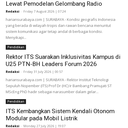
Lewat Pemodelan Gelombang Radio
Redaksi
-
Friday 7 August 2026 | 07:24
hariansurabaya.com | SURABAYA - Kondisi geografis Indonesia
yang berada di wilayah tropis dan rawan bencana menuntut
sistem komunikasi agar tetap andal di berbagai kondisi.
Menyikapi...
Pendidikan
Rektor ITS Suarakan Inklusivitas Kampus di
U25 PTN-BH Leaders Forum 2026
Redaksi
-
Friday 31 July 2026 | 00:57
hariansurabaya.com | SURABAYA - Rektor Institut Teknologi
Sepuluh Nopember (ITS) Prof Dr (HC) Ir Bambang Pramujati ST
MScEng PhD hadir sebagai narasumber dalam gelar...
Pendidikan
ITS Kembangkan Sistem Kendali Otonom
Modular pada Mobil Listrik
Redaksi
-
Monday 27 July 2026 | 19:07