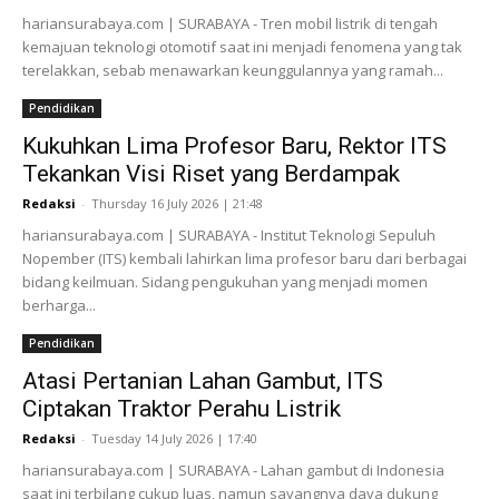
hariansurabaya.com | SURABAYA - Tren mobil listrik di tengah
kemajuan teknologi otomotif saat ini menjadi fenomena yang tak
terelakkan, sebab menawarkan keunggulannya yang ramah...
Pendidikan
Kukuhkan Lima Profesor Baru, Rektor ITS
Tekankan Visi Riset yang Berdampak
Redaksi
-
Thursday 16 July 2026 | 21:48
hariansurabaya.com | SURABAYA - Institut Teknologi Sepuluh
Nopember (ITS) kembali lahirkan lima profesor baru dari berbagai
bidang keilmuan. Sidang pengukuhan yang menjadi momen
berharga...
Pendidikan
Atasi Pertanian Lahan Gambut, ITS
Ciptakan Traktor Perahu Listrik
Redaksi
-
Tuesday 14 July 2026 | 17:40
hariansurabaya.com | SURABAYA - Lahan gambut di Indonesia
saat ini terbilang cukup luas, namun sayangnya daya dukung