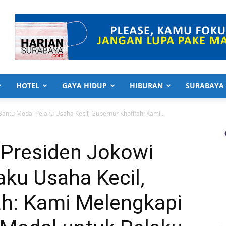
HOTEL
GAYA HIDUP
HIBURAN
SURABAYA
Bantu Modal Pelaku Usaha Kecil, Gubernur Khofifah: Kami...
 Presiden Jokowi
ku Usaha Kecil,
ah: Kami Melengkapi