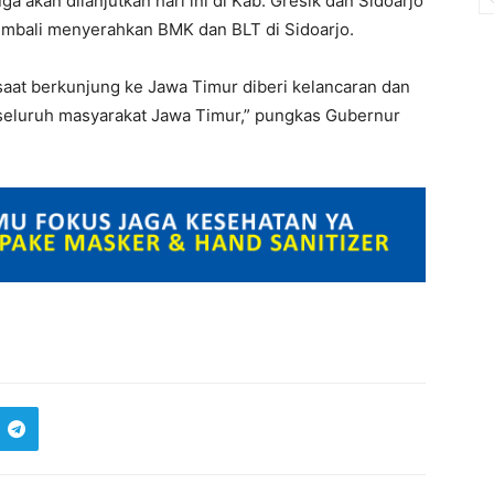
a akan dilanjutkan hari ini di Kab. Gresik dan Sidoarjo
kembali menyerahkan BMK dan BLT di Sidoarjo.
aat berkunjung ke Jawa Timur diberi kelancaran dan
 seluruh masyarakat Jawa Timur,” pungkas Gubernur