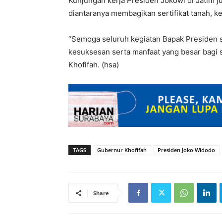
Kunjungan kerja Presiden Jokowi di Jatim jug
diantaranya membagikan sertifikat tanah, 
“Semoga seluruh kegiatan Bapak Presiden s
kesuksesan serta manfaat yang besar bagi
Khofifah. (hsa)
TAGS
Gubernur Khofifah
Presiden Joko Widodo
Share