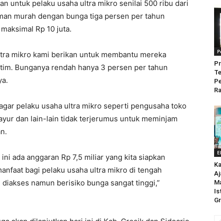
 untuk pelaku usaha ultra mikro senilai 500 ribu dari
aman murah dengan bunga tiga persen per tahun
maksimal Rp 10 juta.
P
ltra mikro kami berikan untuk membantu mereka
Pr
im. Bunganya rendah hanya 3 persen per tahun
Te
ya.
P
Ra
agar pelaku usaha ultra mikro seperti pengusaha toko
yur dan lain-lain tidak terjerumus untuk meminjam
n.
E
ini ada anggaran Rp 7,5 miliar yang kita siapkan
Ka
nfaat bagi pelaku usaha ultra mikro di tengah
Aj
diakses namun berisiko bunga sangat tinggi,”
M
Is
Gr