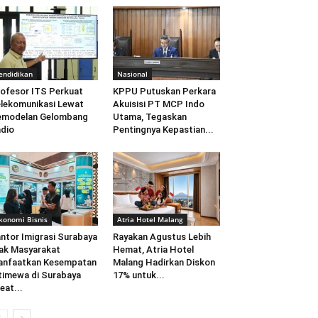
endidikan
Nasional
ofesor ITS Perkuat
KPPU Putuskan Perkara
lekomunikasi Lewat
Akuisisi PT MCP Indo
emodelan Gelombang
Utama, Tegaskan
dio
Pentingnya Kepastian...
konomi Bisnis
Atria Hotel Malang
ntor Imigrasi Surabaya
Rayakan Agustus Lebih
ak Masyarakat
Hemat, Atria Hotel
anfaatkan Kesempatan
Malang Hadirkan Diskon
timewa di Surabaya
17% untuk...
eat...