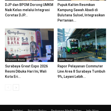
DJP dan BPOM Dorong UMKM
Pupuk Kaltim Resmikan
Naik Kelas melalui Integrasi
Kampung Sawah Abadi di
Coretax DJP...
Bulutana Sulsel, Integrasikan
Pertanian...
Ekonomi Bisnis
Jawa Timur
Surabaya Great Expo 2026
Rapor Pelayanan Commuter
Resmi Dibuka Hari Ini, Wali
Line Area 8 Surabaya Tumbuh
Kota Eri...
9%, Layani Lebih...
Redaksi
Privacy Policy
Pedoman Media Siber
Info Iklan