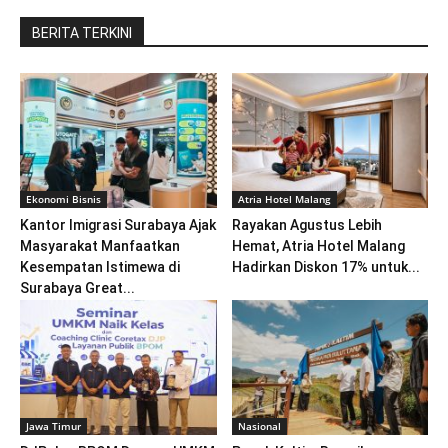
BERITA TERKINI
Ekonomi Bisnis
Atria Hotel Malang
Kantor Imigrasi Surabaya Ajak
Rayakan Agustus Lebih
Masyarakat Manfaatkan
Hemat, Atria Hotel Malang
Kesempatan Istimewa di
Hadirkan Diskon 17% untuk...
Surabaya Great...
Jawa Timur
Nasional