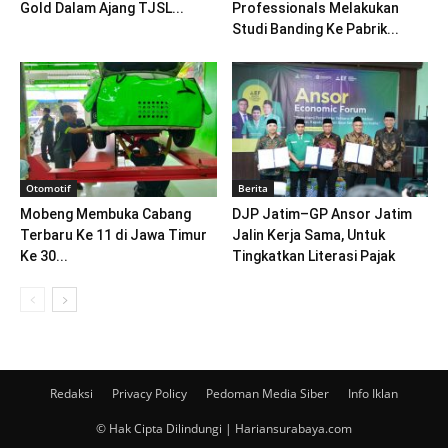
Gold Dalam Ajang TJSL...
Professionals Melakukan
Studi Banding Ke Pabrik...
Otomotif
Berita
Mobeng Membuka Cabang
DJP Jatim–GP Ansor Jatim
Terbaru Ke 11 di Jawa Timur
Jalin Kerja Sama, Untuk
Ke 30...
Tingkatkan Literasi Pajak
Redaksi
Privacy Policy
Pedoman Media Siber
Info Iklan
© Hak Cipta Dilindungi | Hariansurabaya.com