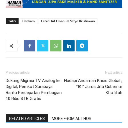
TAGS
Hankam
Letkol Inf Emanuel Setyo Kristiawan
Previous article
Next article
Dukung Migrasi TV Analog ke
Hadapi Ancaman Krisis Global ,
Digital, Pemkot Surabaya
“IKI” Jurus Jitu Gubernur
Bantu Percepatan Pembagian
Khofifah
10 Ribu STB Gratis
RELATED ARTICLES
MORE FROM AUTHOR