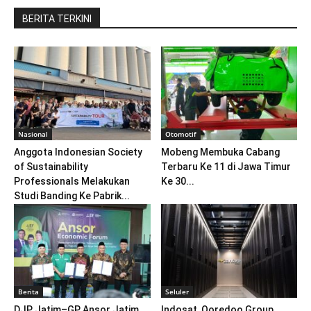
BERITA TERKINI
Nasional
Otomotif
Anggota Indonesian Society
Mobeng Membuka Cabang
of Sustainability
Terbaru Ke 11 di Jawa Timur
Professionals Melakukan
Ke 30...
Studi Banding Ke Pabrik...
Berita
Seluler
DJP Jatim–GP Ansor Jatim
Indosat, Ooredoo Group,