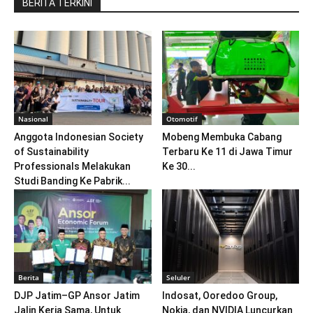
BERITA TERKINI
Nasional
Otomotif
Anggota Indonesian Society
Mobeng Membuka Cabang
of Sustainability
Terbaru Ke 11 di Jawa Timur
Professionals Melakukan
Ke 30...
Studi Banding Ke Pabrik...
Berita
Seluler
DJP Jatim–GP Ansor Jatim
Indosat, Ooredoo Group,
Jalin Kerja Sama, Untuk
Nokia, dan NVIDIA Luncurkan