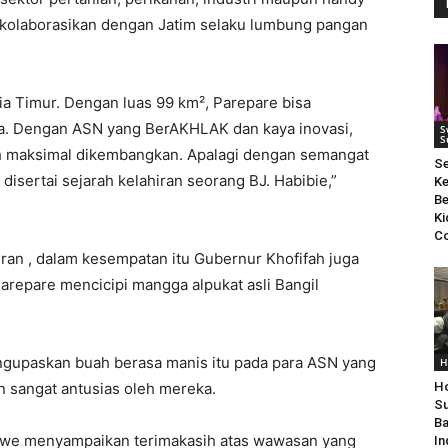
dikolaborasikan dengan Jatim selaku lumbung pangan
ia Timur. Dengan luas 99 km², Parepare bisa
ra. Dengan ASN yang BerAKHLAK dan kaya inovasi,
S
S
ih maksimal dikembangkan. Apalagi dengan semangat
S
 disertai sejarah kelahiran seorang BJ. Habibie,”
Ke
Be
Ki
Co
an , dalam kesempatan itu Gubernur Khofifah juga
epare mencicipi mangga alpukat asli Bangil
ngupaskan buah berasa manis itu pada para ASN yang
H
n sangat antusias oleh mereka.
Ho
Su
Ba
Pawe menyampaikan terimakasih atas wawasan yang
In