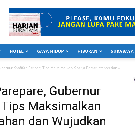
HOTEL
GAYA HIDUP
HIBURAN
SURABAYA
bernur Khofifah Berbagi Tips Maksimalkan Kinerja Pemerintahan dan...
arepare, Gubernur
i Tips Maksimalkan
tahan dan Wujudkan