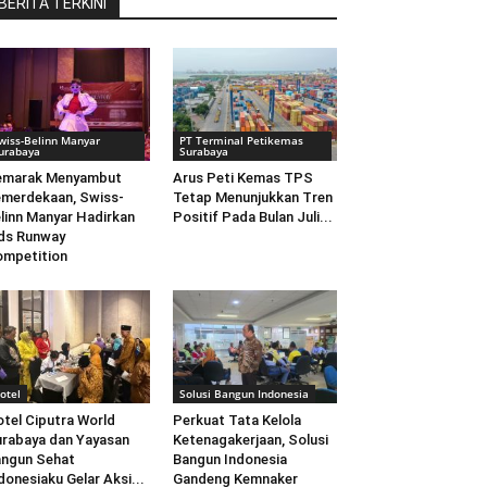
BERITA TERKINI
wiss-Belinn Manyar
PT Terminal Petikemas
urabaya
Surabaya
emarak Menyambut
Arus Peti Kemas TPS
merdekaan, Swiss-
Tetap Menunjukkan Tren
linn Manyar Hadirkan
Positif Pada Bulan Juli...
ds Runway
mpetition
otel
Solusi Bangun Indonesia
tel Ciputra World
Perkuat Tata Kelola
rabaya dan Yayasan
Ketenagakerjaan, Solusi
ngun Sehat
Bangun Indonesia
donesiaku Gelar Aksi...
Gandeng Kemnaker