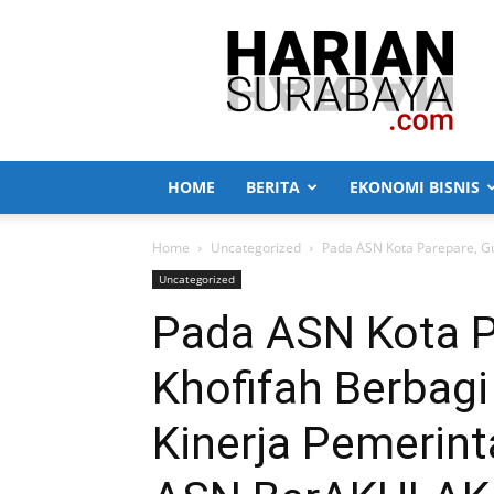
Harian
Surabaya
HOME
BERITA
EKONOMI BISNIS
Home
Uncategorized
Pada ASN Kota Parepare, Gu
Uncategorized
Pada ASN Kota P
Khofifah Berbag
Kinerja Pemerin