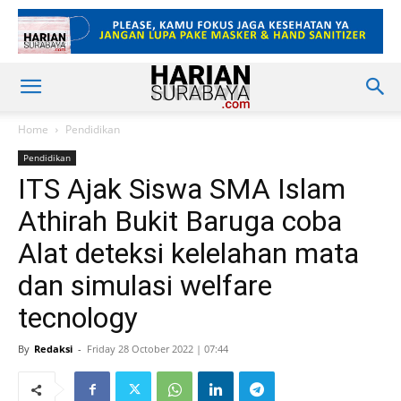
Home
Pendidikan
Pendidikan
ITS Ajak Siswa SMA Islam
Athirah Bukit Baruga coba
Alat deteksi kelelahan mata
dan simulasi welfare
tecnology
By
Redaksi
-
Friday 28 October 2022 | 07:44