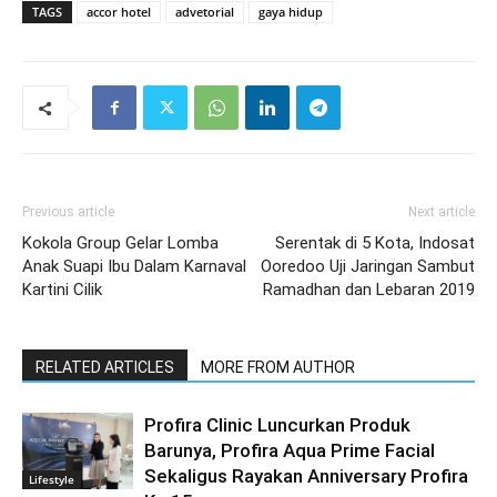
TAGS
accor hotel
advetorial
gaya hidup
Previous article
Next article
Kokola Group Gelar Lomba
Serentak di 5 Kota, Indosat
Anak Suapi Ibu Dalam Karnaval
Ooredoo Uji Jaringan Sambut
Kartini Cilik
Ramadhan dan Lebaran 2019
RELATED ARTICLES
MORE FROM AUTHOR
Profira Clinic Luncurkan Produk
Barunya, Profira Aqua Prime Facial
Sekaligus Rayakan Anniversary Profira
Lifestyle