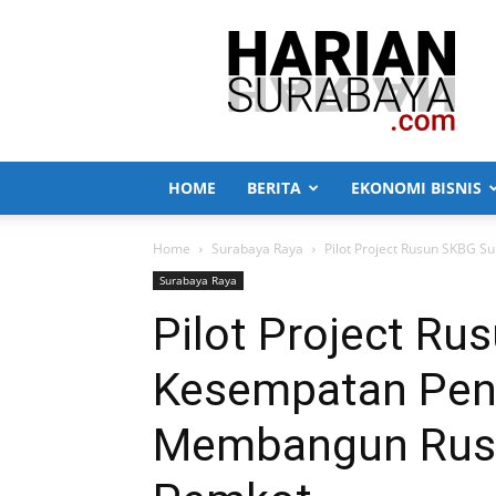
Harian
Surabaya
HOME
BERITA
EKONOMI BISNIS
Home
Surabaya Raya
Pilot Project Rusun SKBG
Surabaya Raya
Pilot Project Ru
Kesempatan Pe
Membangun Rusu