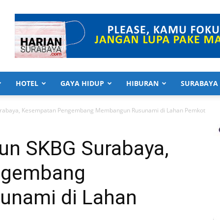
HOTEL
GAYA HIDUP
HIBURAN
SURABAYA
 Surabaya, Kesempatan Pengembang Membangun Rusunami di Lahan Pemkot
sun SKBG Surabaya,
ngembang
nami di Lahan