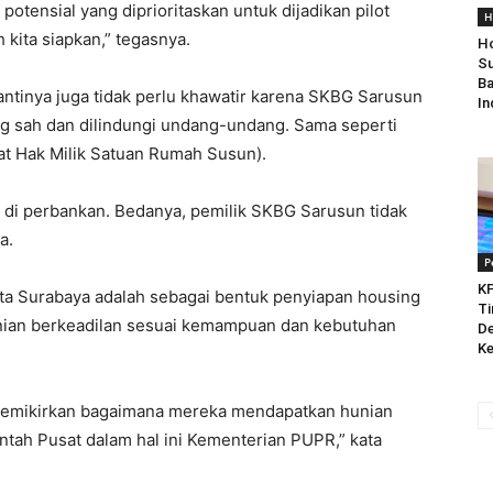
 potensial yang diprioritaskan untuk dijadikan pilot
H
kita siapkan,” tegasnya.
Ho
Su
Ba
antinya juga tidak perlu khawatir karena SKBG Sarusun
In
g sah dan dilindungi undang-undang. Sama seperti
at Hak Milik Satuan Rumah Susun).
n di perbankan. Bedanya, pemilik SKBG Sarusun tidak
a.
P
KP
ta Surabaya adalah sebagai bentuk penyiapan housing
Ti
nian berkeadilan sesuai kemampuan dan kebutuhan
De
Ke
 memikirkan bagaimana mereka mendapatkan hunian
ntah Pusat dalam hal ini Kementerian PUPR,” kata