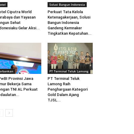
otel
Solusi Bangun Indonesia
tel Ciputra World
Perkuat Tata Kelola
rabaya dan Yayasan
Ketenagakerjaan, Solusi
ngun Sehat
Bangun Indonesia
donesiaku Gelar Aksi...
Gandeng Kemnaker
Tingkatkan Kepatuhan...
erbankan
PT Terminal Teluk Lamong
wBI Provinsi Jawa
PT Terminal Teluk
mur Bekerja Sama
Lamong Raih
ngan TNI AL Perkuat
Penghargaan Kategori
daulatan...
Gold Dalam Ajang
TJSL...