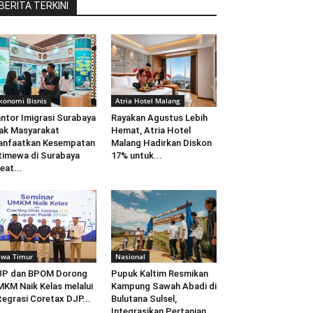
BERITA TERKINI
konomi Bisnis
Atria Hotel Malang
ntor Imigrasi Surabaya
Rayakan Agustus Lebih
ak Masyarakat
Hemat, Atria Hotel
anfaatkan Kesempatan
Malang Hadirkan Diskon
timewa di Surabaya
17% untuk...
eat...
awa Timur
Nasional
JP dan BPOM Dorong
Pupuk Kaltim Resmikan
KM Naik Kelas melalui
Kampung Sawah Abadi di
tegrasi Coretax DJP...
Bulutana Sulsel,
Integrasikan Pertanian...