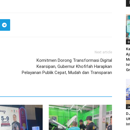
E
Ka
Next article
Aj
M
Komitmen Dorong Transformasi Digital
Is
Kearsipan, Gubernur Khofifah Harapkan
Gr
Pelayanan Publik Cepat, Mudah dan Transparan
J
D
UM
In