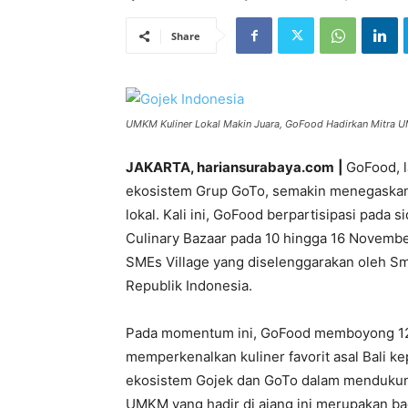
Share
UMKM Kuliner Lokal Makin Juara, GoFood Hadirkan Mitra U
JAKARTA, hariansurabaya.com
|
GoFood, l
ekosistem Grup GoTo, semakin menegaska
lokal. Kali ini, GoFood berpartisipasi pa
Culinary Bazaar pada 10 hingga 16 November
SMEs Village yang diselenggarakan oleh S
Republik Indonesia.
Pada momentum ini, GoFood memboyong 12 
memperkenalkan kuliner favorit asal Bali k
ekosistem Gojek dan GoTo dalam mendukun
UMKM yang hadir di ajang ini merupakan bagi