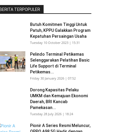
BERITA TERPOPULER
Butuh Komitmen Tinggi Untuk
Patuh, KPPU Galakkan Program
Kepatuhan Persaingan Usaha
Tuesday 10 October 2023 | 15:31
Pelindo Terminal Petikemas
Selenggarakan Pelatihan Basic
Life Support di Terminal
Petikemas...
Friday 30 January 2026 | 07:52
Dorong Kapasitas Pelaku
UMKM dan Kemajuan Ekonomi
Daerah, BRI Kancab
Pamekasan...
Tuesday 28 July 2026 | 18:24
Pionir A Series Resmi Meluncur,
OPPO A98 5G Hadir dengan