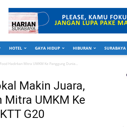
HOTEL
GAYA HIDUP
HIBURAN
SURABAYA
oFood Hadirkan Mitra UMKM Ke Panggung Dunia...
kal Makin Juara,
n Mitra UMKM Ke
 KTT G20