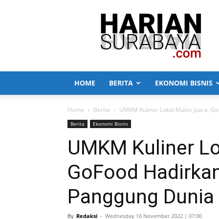
Harian
Surabaya
HOME
BERITA
EKONOMI BISNIS
Home
Berita
UMKM Kuliner Lokal Makin Juara, G
Berita
Ekonomi Bisnis
UMKM Kuliner Lo
GoFood Hadirka
Panggung Dunia
By
Redaksi
-
Wednesday 16 November 2022 | 07:00