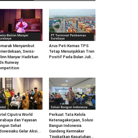
wiss-Belinn Manyar
PT Terminal Petikemas
urabaya
Surabaya
emarak Menyambut
Arus Peti Kemas TPS
merdekaan, Swiss-
Tetap Menunjukkan Tren
linn Manyar Hadirkan
Positif Pada Bulan Juli...
ds Runway
mpetition
otel
Solusi Bangun Indonesia
tel Ciputra World
Perkuat Tata Kelola
rabaya dan Yayasan
Ketenagakerjaan, Solusi
ngun Sehat
Bangun Indonesia
donesiaku Gelar Aksi...
Gandeng Kemnaker
Tingkatkan Kepatuhan...