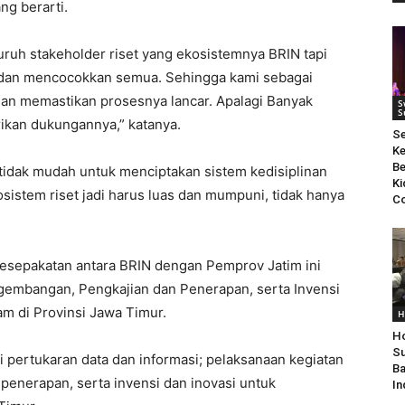
g berarti.
uruh stakeholder riset yang ekosistemnya BRIN tapi
u dan mencocokkan semua. Sehingga kami sebagai
an memastikan prosesnya lancar. Apalagi Banyak
S
S
rikan dukungannya,” katanya.
S
Ke
Be
, tidak mudah untuk menciptakan sistem kedisiplinan
Ki
sistem riset jadi harus luas dan mumpuni, tidak hanya
Co
 Kesepakatan antara BRIN dengan Pemprov Jatim ini
ngembangan, Pengkajian dan Penerapan, serta Invensi
 di Provinsi Jawa Timur.
H
Ho
Su
i pertukaran data dan informasi; pelaksanaan kegiatan
Ba
penerapan, serta invensi dan inovasi untuk
In