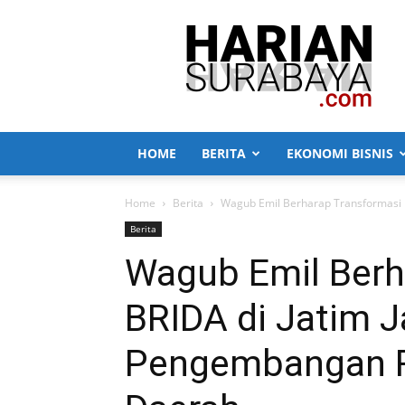
Harian
Surabaya
HOME
BERITA
EKONOMI BISNIS
Home
Berita
Wagub Emil Berharap Transformasi BR
Berita
Wagub Emil Berh
BRIDA di Jatim J
Pengembangan Ri