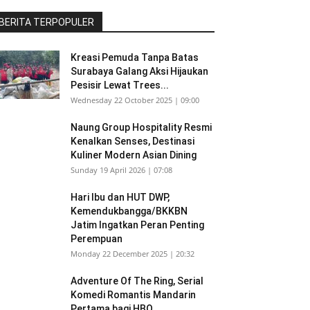
BERITA TERPOPULER
Kreasi Pemuda Tanpa Batas
Surabaya Galang Aksi Hijaukan
Pesisir Lewat Trees...
Wednesday 22 October 2025 | 09:00
Naung Group Hospitality Resmi
Kenalkan Senses, Destinasi
Kuliner Modern Asian Dining
Sunday 19 April 2026 | 07:08
Hari Ibu dan HUT DWP,
Kemendukbangga/BKKBN
Jatim Ingatkan Peran Penting
Perempuan
Monday 22 December 2025 | 20:32
Adventure Of The Ring, Serial
Komedi Romantis Mandarin
Pertama bagi HBO...