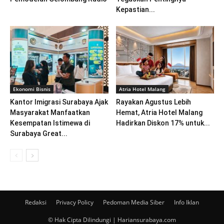
Kepastian...
Ekonomi Bisnis
Atria Hotel Malang
Kantor Imigrasi Surabaya Ajak
Rayakan Agustus Lebih
Masyarakat Manfaatkan
Hemat, Atria Hotel Malang
Kesempatan Istimewa di
Hadirkan Diskon 17% untuk...
Surabaya Great...
Redaksi
Privacy Policy
Pedoman Media Siber
Info Iklan
© Hak Cipta Dilindungi | Hariansurabaya.com