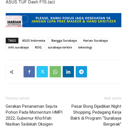
ASUS TUF Dash F15.(ac)
TAGS
ASUS Indonesia
Bangga Surabaya
Harian Surabaya
info surabaya
ROG
surabaya terkini
teknologi
Previous article
Next article
Gerakan Penanaman Sejuta
Pasar Bong Dijadikan Night
Pohon Pada Momentum HMPI
Shopping, Pedagang Kerja
2022, Gubernur Khofifah:
Bakti di Program “Surabaya
Niatkan Sedekah Oksigen
Bergerak”