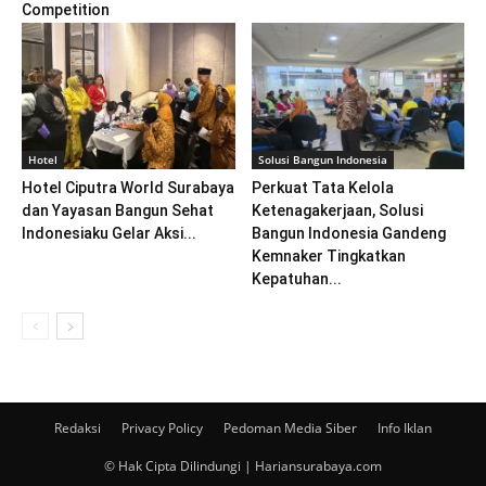
Competition
Hotel
Solusi Bangun Indonesia
Hotel Ciputra World Surabaya
Perkuat Tata Kelola
dan Yayasan Bangun Sehat
Ketenagakerjaan, Solusi
Indonesiaku Gelar Aksi...
Bangun Indonesia Gandeng
Kemnaker Tingkatkan
Kepatuhan...
Redaksi
Privacy Policy
Pedoman Media Siber
Info Iklan
© Hak Cipta Dilindungi | Hariansurabaya.com