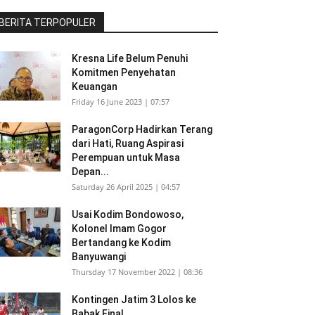
BERITA TERPOPULER
Kresna Life Belum Penuhi
Komitmen Penyehatan
Keuangan
Friday 16 June 2023 | 07:57
ParagonCorp Hadirkan Terang
dari Hati, Ruang Aspirasi
Perempuan untuk Masa
Depan...
Saturday 26 April 2025 | 04:57
Usai Kodim Bondowoso,
Kolonel Imam Gogor
Bertandang ke Kodim
Banyuwangi
Thursday 17 November 2022 | 08:36
Kontingen Jatim 3 Lolos ke
Babak Final