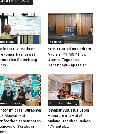
BERITA TERKINI
endidikan
Nasional
ofesor ITS Perkuat
KPPU Putuskan Perkara
lekomunikasi Lewat
Akuisisi PT MCP Indo
emodelan Gelombang
Utama, Tegaskan
dio
Pentingnya Kepastian...
konomi Bisnis
Atria Hotel Malang
ntor Imigrasi Surabaya
Rayakan Agustus Lebih
ak Masyarakat
Hemat, Atria Hotel
anfaatkan Kesempatan
Malang Hadirkan Diskon
timewa di Surabaya
17% untuk...
eat...