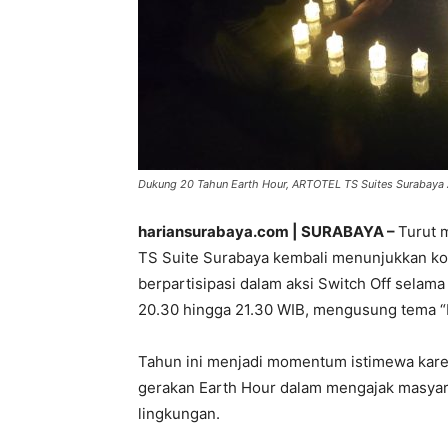
Dukung 20 Tahun Earth Hour, ARTOTEL TS Suites Surabaya Aj
hariansurabaya.com | SURABAYA –
Turut 
TS Suite Surabaya kembali menunjukkan ko
berpartisipasi dalam aksi Switch Off selam
20.30 hingga 21.30 WIB, mengusung tema “
Tahun ini menjadi momentum istimewa kare
gerakan Earth Hour dalam mengajak masyara
lingkungan.