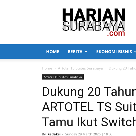
Harian
Surabaya
HOME
BERITA
EKONOMI BISNIS
Home
Artotel TS Suites Surabaya
Dukung 20 Tahun
Artotel TS Suites Surabaya
Dukung 20 Tahun
ARTOTEL TS Suit
Tamu Ikut Switc
By
Redaksi
-
Sunday 29 March 2026 | 18:00