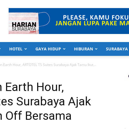
HOTEL
GAYA HIDUP
HIBURAN
SURABAYA
 Earth Hour, ARTOTEL TS Suites Surabaya Ajak Tamu Ikut...
 Earth Hour,
es Surabaya Ajak
h Off Bersama