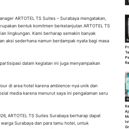
l Manager ARTOTEL TS Suites – Surabaya mengatakan,
merupakan bentuk komitmen berkelanjutan ARTOTEL TS
ian lingkungan. Kami berharap semakin banyak
ukan aksi sederhana namun berdampak nyata bagi masa
P
Pr
Te
P
rpartisipasi dalam kegiatan ini juga menyampaikan
Ra
Hour di area hotel karena ambience-nya unik dan
sosial media karena menurut saya ini pengalaman seru
E
Ka
Aj
 2026, ARTOTEL TS Suites Surabaya berharap dapat
M
Is
 warga Surabaya dan para tamu hotel, untuk
Gr