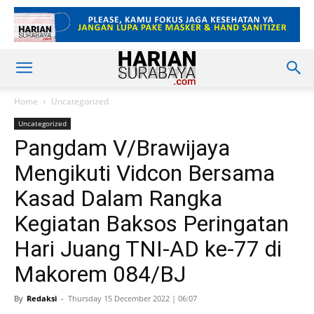
Home
Uncategorized
Uncategorized
Pangdam V/Brawijaya
Mengikuti Vidcon Bersama
Kasad Dalam Rangka
Kegiatan Baksos Peringatan
Hari Juang TNI-AD ke-77 di
Makorem 084/BJ
By
Redaksi
-
Thursday 15 December 2022 | 06:07