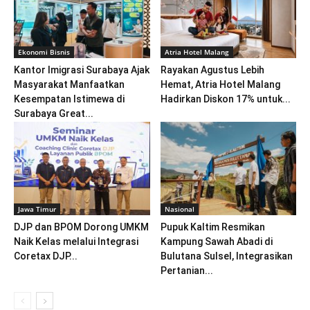
Ekonomi Bisnis
Atria Hotel Malang
Kantor Imigrasi Surabaya Ajak
Rayakan Agustus Lebih
Masyarakat Manfaatkan
Hemat, Atria Hotel Malang
Kesempatan Istimewa di
Hadirkan Diskon 17% untuk...
Surabaya Great...
Jawa Timur
Nasional
DJP dan BPOM Dorong UMKM
Pupuk Kaltim Resmikan
Naik Kelas melalui Integrasi
Kampung Sawah Abadi di
Coretax DJP...
Bulutana Sulsel, Integrasikan
Pertanian...