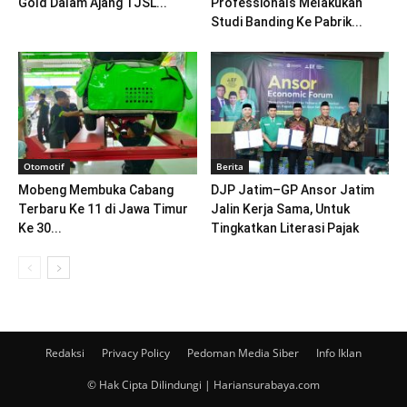
Gold Dalam Ajang TJSL...
Professionals Melakukan
Studi Banding Ke Pabrik...
Otomotif
Berita
Mobeng Membuka Cabang
DJP Jatim–GP Ansor Jatim
Terbaru Ke 11 di Jawa Timur
Jalin Kerja Sama, Untuk
Ke 30...
Tingkatkan Literasi Pajak
Redaksi
Privacy Policy
Pedoman Media Siber
Info Iklan
© Hak Cipta Dilindungi | Hariansurabaya.com