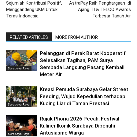
Sejumlah Kontribusi Positif,
AstraPay Raih Penghargaan di
Menggandeng UKM Untuk
Ajang TI & TELCO Awards
Teras Indonesia
Terbesar Tanah Air
RELATED ARTICLES
MORE FROM AUTHOR
Pelanggan di Perak Barat Kooperatif
Selesaikan Tagihan, PAM Surya
Sembada Langsung Pasang Kembali
Surabaya Raya
Meter Air
Kreasi Pemuda Surabaya Gelar Street
Feeding, Wujud Kepedulian terhadap
Kucing Liar di Taman Prestasi
Surabaya Raya
Rujak Phoria 2026 Pecah, Festival
Kuliner Ikonik Surabaya Dipenuhi
Antusiasme Warga
Surabaya Raya