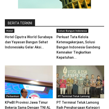
BERITA TERKINI
Hotel
Solusi Bangun Indonesia
Hotel Ciputra World Surabaya
Perkuat Tata Kelola
dan Yayasan Bangun Sehat
Ketenagakerjaan, Solusi
Indonesiaku Gelar Aksi...
Bangun Indonesia Gandeng
Kemnaker Tingkatkan
Kepatuhan...
Perbankan
PT Terminal Teluk Lamong
KPwBI Provinsi Jawa Timur
PT Terminal Teluk Lamong
Bekerja Sama Dengan TNI AL
Raih Penghargaan Kategori