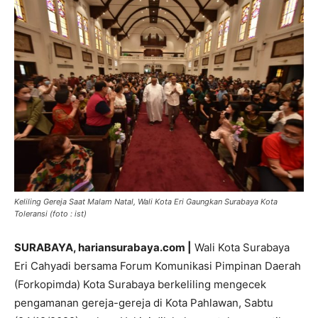
Keliling Gereja Saat Malam Natal, Wali Kota Eri Gaungkan Surabaya Kota
Toleransi (foto : ist)
SURABAYA, hariansurabaya.com |
Wali Kota Surabaya
Eri Cahyadi bersama Forum Komunikasi Pimpinan Daerah
(Forkopimda) Kota Surabaya berkeliling mengecek
pengamanan gereja-gereja di Kota Pahlawan, Sabtu