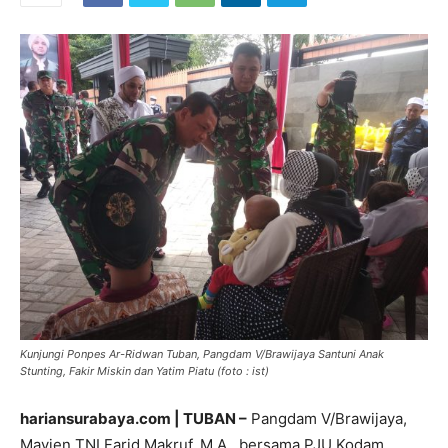
Kunjungi Ponpes Ar-Ridwan Tuban, Pangdam V/Brawijaya Santuni Anak
Stunting, Fakir Miskin dan Yatim Piatu (foto : ist)
hariansurabaya.com | TUBAN –
Pangdam V/Brawijaya,
Mayjen TNI Farid Makruf, M.A., bersama PJU Kodam