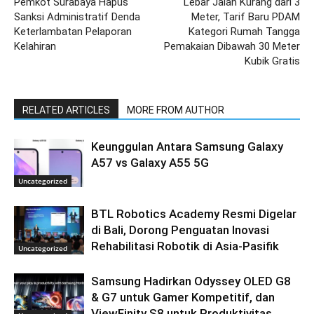
Pemkot Surabaya Hapus
Lebar Jalan Kurang dari 3
Sanksi Administratif Denda
Meter, Tarif Baru PDAM
Keterlambatan Pelaporan
Kategori Rumah Tangga
Kelahiran
Pemakaian Dibawah 30 Meter
Kubik Gratis
RELATED ARTICLES
MORE FROM AUTHOR
Keunggulan Antara Samsung Galaxy
A57 vs Galaxy A55 5G
Uncategorized
BTL Robotics Academy Resmi Digelar
di Bali, Dorong Penguatan Inovasi
Rehabilitasi Robotik di Asia-Pasifik
Uncategorized
Samsung Hadirkan Odyssey OLED G8
& G7 untuk Gamer Kompetitif, dan
ViewFinity S8 untuk Produktivitas