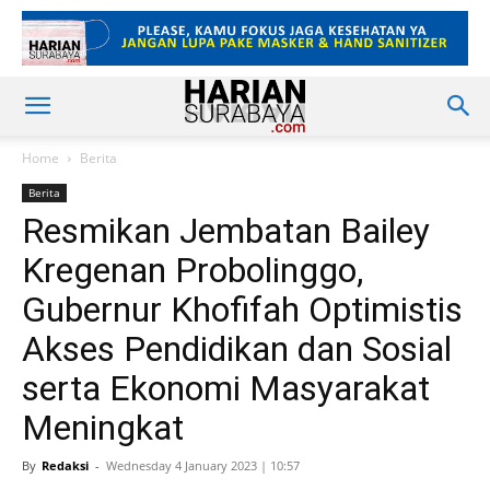
Home
Berita
Berita
Resmikan Jembatan Bailey
Kregenan Probolinggo,
Gubernur Khofifah Optimistis
Akses Pendidikan dan Sosial
serta Ekonomi Masyarakat
Meningkat
By
Redaksi
-
Wednesday 4 January 2023 | 10:57