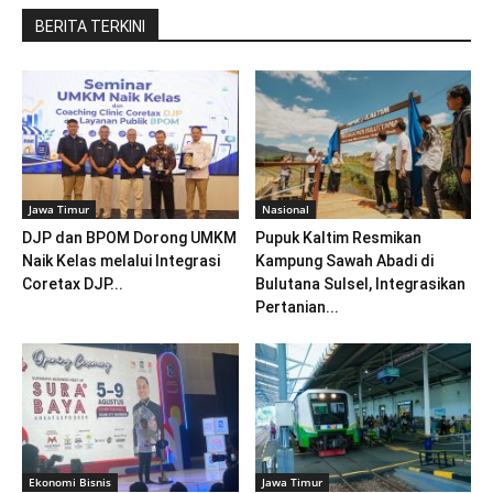
BERITA TERKINI
Jawa Timur
Nasional
DJP dan BPOM Dorong UMKM
Pupuk Kaltim Resmikan
Naik Kelas melalui Integrasi
Kampung Sawah Abadi di
Coretax DJP...
Bulutana Sulsel, Integrasikan
Pertanian...
Ekonomi Bisnis
Jawa Timur