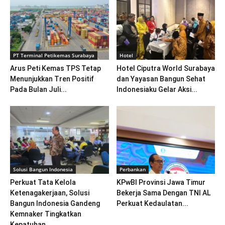
PT Terminal Petikemas Surabaya
Hotel
Arus Peti Kemas TPS Tetap
Hotel Ciputra World Surabaya
Menunjukkan Tren Positif
dan Yayasan Bangun Sehat
Pada Bulan Juli...
Indonesiaku Gelar Aksi...
Solusi Bangun Indonesia
Perbankan
Perkuat Tata Kelola
KPwBI Provinsi Jawa Timur
Ketenagakerjaan, Solusi
Bekerja Sama Dengan TNI AL
Bangun Indonesia Gandeng
Perkuat Kedaulatan...
Kemnaker Tingkatkan
Kepatuhan...