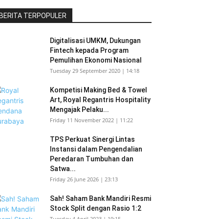
BERITA TERPOPULER
Digitalisasi UMKM, Dukungan
Fintech kepada Program
Pemulihan Ekonomi Nasional
Tuesday 29 September 2020 | 14:18
Kompetisi Making Bed & Towel
Art, Royal Regantris Hospitality
Mengajak Pelaku...
Friday 11 November 2022 | 11:22
TPS Perkuat Sinergi Lintas
Instansi dalam Pengendalian
Peredaran Tumbuhan dan
Satwa...
Friday 26 June 2026 | 23:13
Sah! Saham Bank Mandiri Resmi
Stock Split dengan Rasio 1:2
Tuesday 4 April 2023 | 19:15