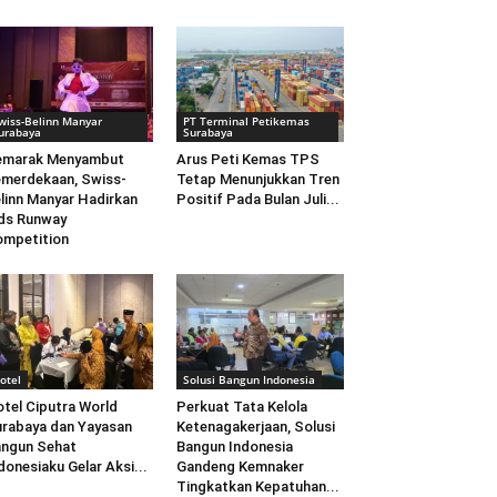
wiss-Belinn Manyar
PT Terminal Petikemas
urabaya
Surabaya
emarak Menyambut
Arus Peti Kemas TPS
merdekaan, Swiss-
Tetap Menunjukkan Tren
linn Manyar Hadirkan
Positif Pada Bulan Juli...
ds Runway
mpetition
otel
Solusi Bangun Indonesia
tel Ciputra World
Perkuat Tata Kelola
rabaya dan Yayasan
Ketenagakerjaan, Solusi
ngun Sehat
Bangun Indonesia
donesiaku Gelar Aksi...
Gandeng Kemnaker
Tingkatkan Kepatuhan...