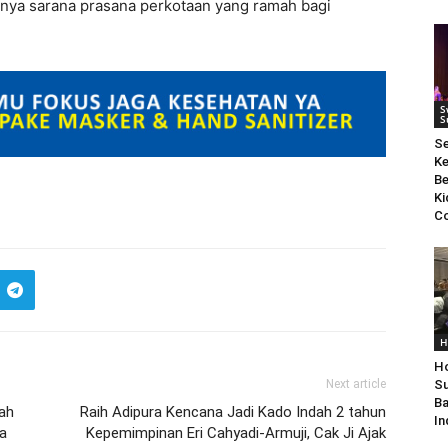
anya sarana prasana perkotaan yang ramah bagi
S
S
S
Ke
Be
Ki
Co
H
Ho
Next article
Su
Ba
ah
Raih Adipura Kencana Jadi Kado Indah 2 tahun
In
a
Kepemimpinan Eri Cahyadi-Armuji, Cak Ji Ajak