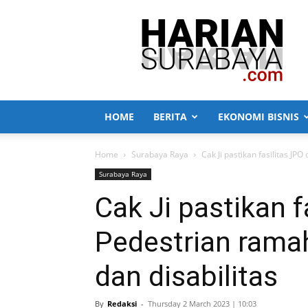
Harian
Surabaya
HOME
BERITA
EKONOMI BISNIS
Home
Surabaya Raya
Cak Ji pastikan fasilitas JP
Surabaya Raya
Cak Ji pastikan f
Pedestrian ramah
dan disabilitas
By
Redaksi
-
Thursday 2 March 2023 | 10:03