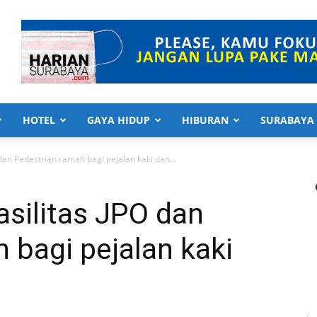
HOTEL
GAYA HIDUP
HIBURAN
SURABAYA
O dan Pedestrian ramah bagi pejalan kaki dan...
asilitas JPO dan
 bagi pejalan kaki