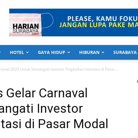
HOTEL
GAYA HIDUP
HIBURAN
SURABAYA
naval 2025 Untuk Semangati Investor Tingkatkan Investasi di Pasar...
s Gelar Carnaval
ngati Investor
tasi di Pasar Modal