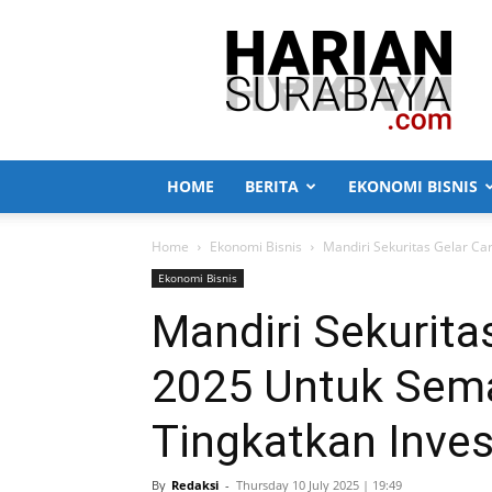
Harian
Surabaya
HOME
BERITA
EKONOMI BISNIS
Home
Ekonomi Bisnis
Mandiri Sekuritas Gelar Car
Ekonomi Bisnis
Mandiri Sekurita
2025 Untuk Sema
Tingkatkan Inves
By
Redaksi
-
Thursday 10 July 2025 | 19:49