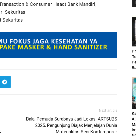
l Transaction & Consumer Head) Bank Mandiri,
ri Sekuritas
i Sekuritas
P
Pr
Te
P
Ra
E
Next article
Ka
Balai Pemuda Surabaya Jadi Lokasi ARTSUBS
Aj
M
2025, Pengunjung Diajak Menjelajah Dunia
Is
N
Materialitas Seni Kontemporer
Gr