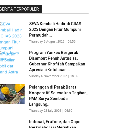
BERITA TERPOPULER
SEVA Kembali Hadir di GIIAS
2023 Dengan Fitur Mumpuni
Permudah...
Thursday 3 August 2023 | 08:56
Program Yankes Bergerak
Disambut Penuh Antusias,
Gubernur Khofifah Sampaikan
Apresiasi Ketulusan...
Sunday 6 November 2022 | 18:56
Pelanggan di Perak Barat
Kooperatif Selesaikan Tagihan,
PAM Surya Sembada
Langsung...
Thursday 23 July 2026 | 06:30
Indosat, Erafone, dan Oppo
Berkolaborasi Meriahkan