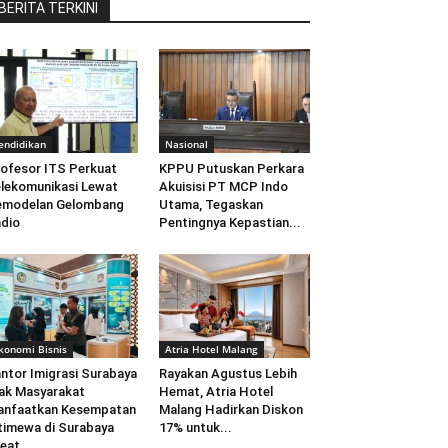
BERITA TERKINI
endidikan
Nasional
ofesor ITS Perkuat
KPPU Putuskan Perkara
lekomunikasi Lewat
Akuisisi PT MCP Indo
emodelan Gelombang
Utama, Tegaskan
dio
Pentingnya Kepastian...
konomi Bisnis
Atria Hotel Malang
ntor Imigrasi Surabaya
Rayakan Agustus Lebih
ak Masyarakat
Hemat, Atria Hotel
anfaatkan Kesempatan
Malang Hadirkan Diskon
timewa di Surabaya
17% untuk...
eat...