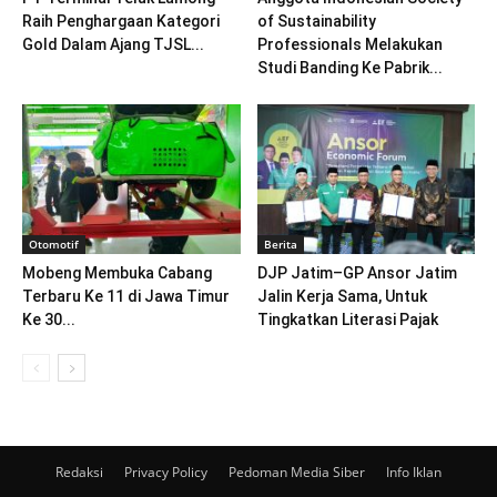
Raih Penghargaan Kategori
of Sustainability
Gold Dalam Ajang TJSL...
Professionals Melakukan
Studi Banding Ke Pabrik...
Otomotif
Berita
Mobeng Membuka Cabang
DJP Jatim–GP Ansor Jatim
Terbaru Ke 11 di Jawa Timur
Jalin Kerja Sama, Untuk
Ke 30...
Tingkatkan Literasi Pajak
Redaksi
Privacy Policy
Pedoman Media Siber
Info Iklan